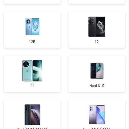
12R
12
11
Nord N10