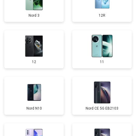
Nord 3
12R
12
11
Nord N10
Nord CE 5G EB2103